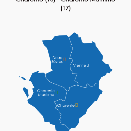
(17)
Deux

Sèvres
Vienne

Charente

Maritime

Charente