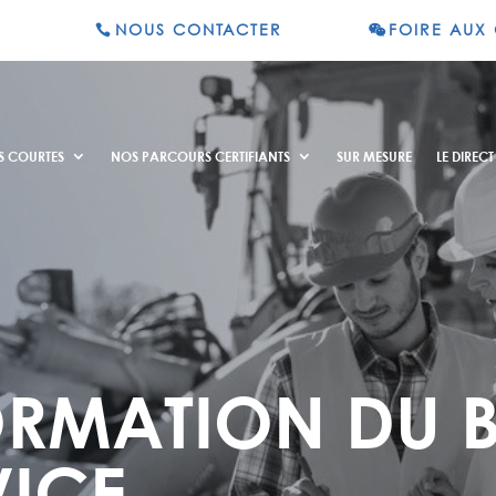
NOUS CONTACTER
FOIRE AUX
S COURTES
NOS PARCOURS CERTIFIANTS
SUR MESURE
LE DIRECT
ORMATION DU B
VICE