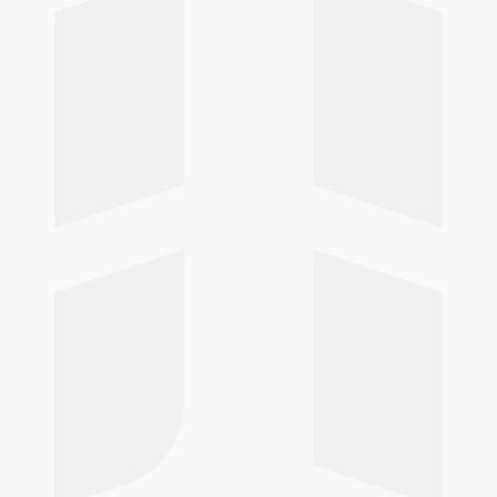
Deux
Vienne


Sèvres
Charente

Maritime
Charente
