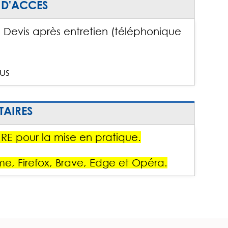
 D'ACCES
a : Devis après entretien (téléphonique
us
AIRES
RE pour la mise en pratique.
e, Firefox, Brave, Edge et Opéra.