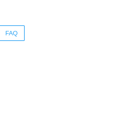
FAQ
Le Direct IFRB
IMPLANTATION RÉGIONALE
A PROPOS
ACTUALITÉS